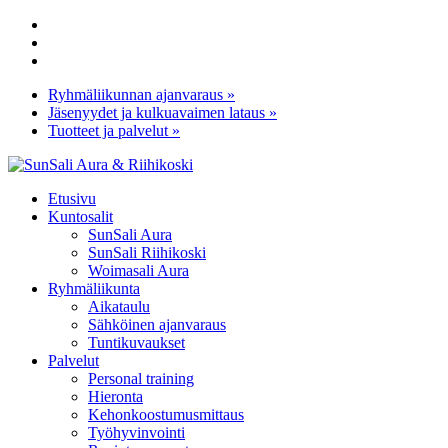
Skip
facebook
to
youtube
main
instagram
content
Ryhmäliikunnan ajanvaraus »
Jäsenyydet ja kulkuavaimen lataus »
Tuotteet ja palvelut »
Menu
Etusivu
Kuntosalit
SunSali Aura
SunSali Riihikoski
Woimasali Aura
Ryhmäliikunta
Aikataulu
Sähköinen ajanvaraus
Tuntikuvaukset
Palvelut
Personal training
Hieronta
Kehonkoostumusmittaus
Työhyvinvointi