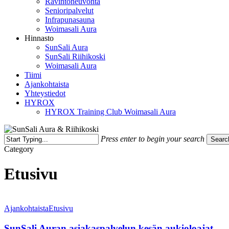
Ravintoneuvonta
Senioripalvelut
Infrapunasauna
Woimasali Aura
Hinnasto
SunSali Aura
SunSali Riihikoski
Woimasali Aura
Tiimi
Ajankohtaista
Yhteystiedot
HYROX
HYROX Training Club Woimasali Aura
Press enter to begin your search
Searc
Close
Category
Search
Etusivu
SunSali
Auran
Ajankohtaista
Etusivu
asiakaspalvelun
kesän
SunSali Auran asiakaspalvelun kesän aukioloajat