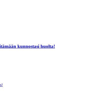
pitämään kunnostasi huolta!
s!