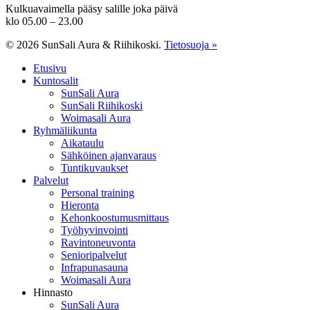
Kulkuavaimella pääsy salille joka päivä
klo 05.00 – 23.00
© 2026 SunSali Aura & Riihikoski.
Tietosuoja »
Close
Etusivu
Menu
Kuntosalit
SunSali Aura
SunSali Riihikoski
Woimasali Aura
Ryhmäliikunta
Aikataulu
Sähköinen ajanvaraus
Tuntikuvaukset
Palvelut
Personal training
Hieronta
Kehonkoostumusmittaus
Työhyvinvointi
Ravintoneuvonta
Senioripalvelut
Infrapunasauna
Woimasali Aura
Hinnasto
SunSali Aura