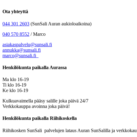
Ota yhteyttä
044 301 2603
(SunSali Auran aukioloaikoina)
040 570 8552
/ Marco
asiakaspalvelu@sunsali.fi
annukka@sunsali.fi
marco@sunsali.fi
Henkilökunta paikalla Aurassa
Ma klo 16-19
Ti klo 16-19
Ke klo 16-19
Kulkuavaimella pääsy salille joka päivä 24/7
Verkkokauppa avoinna joka päivä!
Henkilökunta paikalla Riihikoskella
Riihikosken SunSali palvelujen lataus Auran SunSalilla ja verkkokau