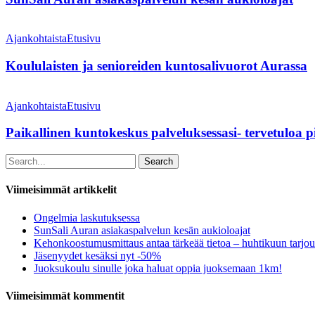
aukioloajat
Koululaisten
ja
Ajankohtaista
Etusivu
senioreiden
kuntosalivuorot
Koululaisten ja senioreiden kuntosalivuorot Aurassa
Aurassa
Paikallinen
kuntokeskus
Ajankohtaista
Etusivu
palveluksessasi-
tervetuloa
Paikallinen kuntokeskus palveluksessasi- tervetuloa 
pitämään
kunnostasi
Search
huolta!
Viimeisimmät artikkelit
Ongelmia laskutuksessa
SunSali Auran asiakaspalvelun kesän aukioloajat
Kehonkoostumusmittaus antaa tärkeää tietoa – huhtikuun tarjou
Jäsenyydet kesäksi nyt -50%
Juoksukoulu sinulle joka haluat oppia juoksemaan 1km!
Viimeisimmät kommentit