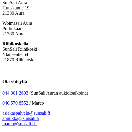
SunSali Aura
Huuskantie 19
21380 Aura
Woimasali Aura
Portinkaari 1
21380 Aura
Riihikoskella
SunSali Riihikoski
Yläneentie 54
21870 Riihikoski
Ota yhteyttä
044 301 2603
(SunSali Auran aukioloaikoina)
040 570 8552
/ Marco
asiakaspalvelu@sunsali.fi
annukka@sunsali.fi
marco@sunsali.fi