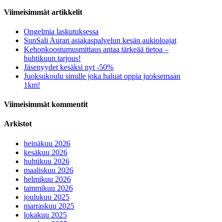
Viimeisimmät artikkelit
Ongelmia laskutuksessa
SunSali Auran asiakaspalvelun kesän aukioloajat
Kehonkoostumusmittaus antaa tärkeää tietoa –
huhtikuun tarjous!
Jäsenyydet kesäksi nyt -50%
Juoksukoulu sinulle joka haluat oppia juoksemaan
1km!
Viimeisimmät kommentit
Arkistot
heinäkuu 2026
kesäkuu 2026
huhtikuu 2026
maaliskuu 2026
helmikuu 2026
tammikuu 2026
joulukuu 2025
marraskuu 2025
lokakuu 2025