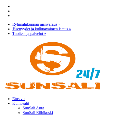
Skip
facebook
to
youtube
main
instagram
content
Ryhmäliikunnan ajanvaraus »
Jäsenyydet ja kulkuavaimen lataus »
Tuotteet ja palvelut »
Menu
Etusivu
Kuntosalit
SunSali Aura
SunSali Riihikoski