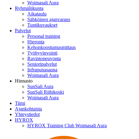
Woimasali Aura
Ryhmäliikunta
Aikataulu
Sähköinen ajanvaraus
Tuntikuvaukset
Palvelut
Personal training
Hieronta
Kehonkoostumusmittaus
Työhyvinvointi
Ravintoneuvonta
Senioripalvelut
Infrapunasauna
Woimasali Aura
Hinnasto
SunSali Aura
SunSali Riihikoski
Woimasali Aura
Tiimi
Ajankohtaista
Yhteystiedot
HYROX
HYROX Training Club Woimasali Aura