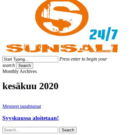
Press enter to begin your
search
Search
Close
Monthly Archives
Search
kesäkuu 2020
Syyskuussa
aloitetaan!
Menneet tapahtumat
Syyskuussa aloitetaan!
Search