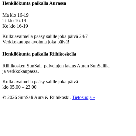
Henkilökunta paikalla Aurassa
Ma klo 16-19
Ti klo 16-19
Ke klo 16-19
Kulkuavaimella pääsy salille joka päivä 24/7
Verkkokauppa avoinna joka päivä!
Henkilökunta paikalla Riihikoskella
Riihikosken SunSali palvelujen lataus Auran SunSalilla
ja verkkokaupassa.
Kulkuavaimella pääsy salille joka päivä
klo 05.00 – 23.00
© 2026 SunSali Aura & Riihikoski.
Tietosuoja »
Etusivu
Kuntosalit
Ryhmäliikunta
SunSali Aura