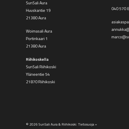
SunSali Aura
040 570 
Huuskantie 19
21380 Aura
asiakaspa
annukka@s
Woimasali Aura
marco@su
Portinkaari 1
21380 Aura
Riihikoskella
SunSali Riihikoski
Yläneentie 54
21870 Riihikoski
© 2026 SunSali Aura & Riihikoski.
Tietosuoja »