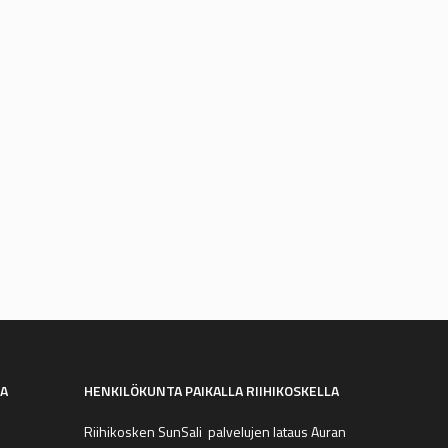
ali
alvelujen lataus Auran SunSalilla ja
 joka päivä klo 05 – 23
SA
HENKILÖKUNTA PAIKALLA RIIHIKOSKELLA
Riihikosken SunSali palvelujen lataus Auran