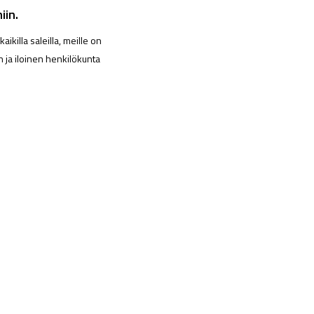
iin.
killa saleilla, meille on
 ja iloinen henkilökunta