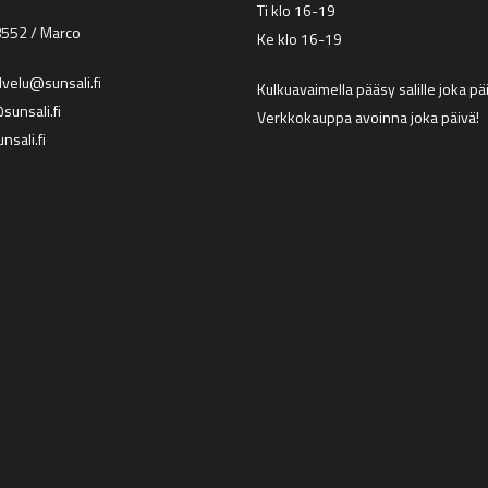
Ti klo 16-19
8552
/ Marco
Ke klo 16-19
lvelu@sunsali.fi
Kulkuavaimella pääsy salille joka p
unsali.fi
Verkkokauppa avoinna joka päivä!
nsali.fi