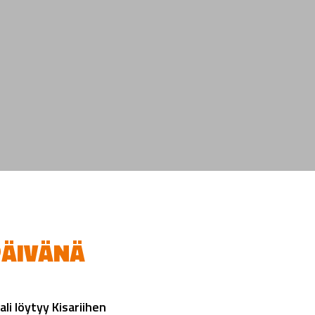
PÄIVÄNÄ
li löytyy Kisariihen