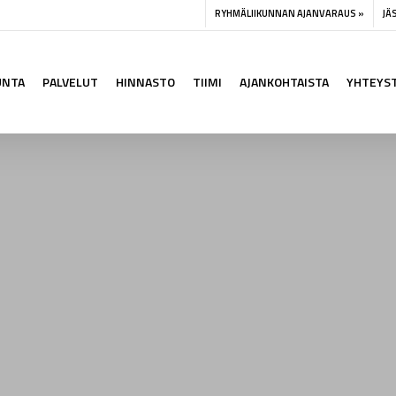
RYHMÄLIIKUNNAN AJANVARAUS »
JÄ
UNTA
PALVELUT
HINNASTO
TIIMI
AJANKOHTAISTA
YHTEYS
SunSali Aura | SunSali Riihikoski | Woimasal
UNTOSAL