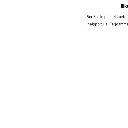
lii
SunSalille pääset kuntoi
helppo tulla! Tarjoamme