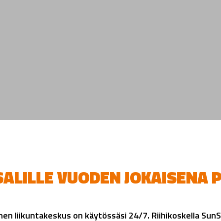
VERKKOKAUPPA
ALILLE VUODEN JOKAISENA 
nen liikuntakeskus on käytössäsi 24/7. Riihikoskella SunSa