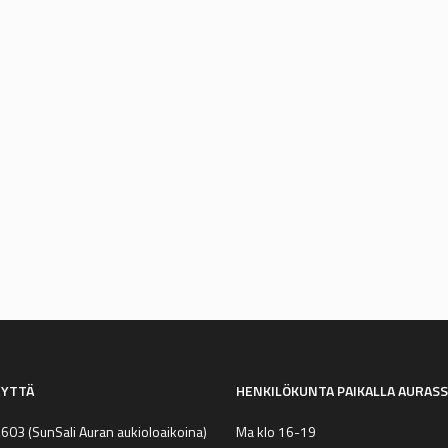
Riihikoski ja Woimas
Riihikosken ja Woimasalin p
verkkokaupasta.
Kulkuavaimella pääsy salille
EYTTÄ
HENKILÖKUNTA PAIKALLA AURAS
2603
(SunSali Auran aukioloaikoina)
Ma klo 16-19