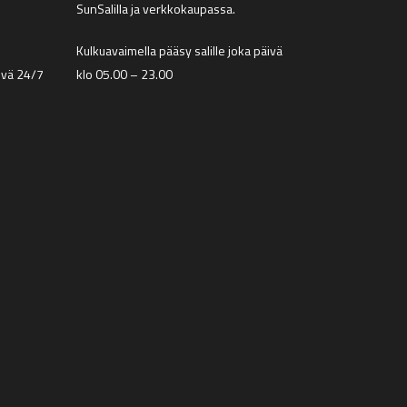
SunSalilla ja verkkokaupassa.
Kulkuavaimella pääsy salille joka päivä
äivä 24/7
klo 05.00 – 23.00