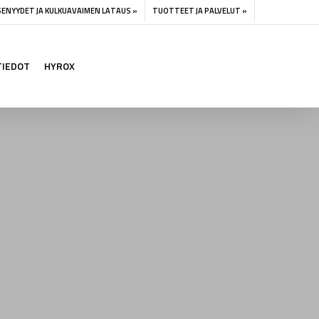
SENYYDET JA KULKUAVAIMEN LATAUS »
TUOTTEET JA PALVELUT »
TIEDOT
HYROX
i
IT