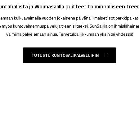
kuntahallista ja Woimasalilla puitteet toiminnalliseen treen
lemaan kulkuavaimella vuoden jokaisena päivänä. Ilmaiset isot parkkipaikat kai
 myös kuntovalmennuspalveluja treenisi tueksi. SunSalilla on ihmisläheinen
valmiina palvelemaan sinua. Tervetuloa liikkumaan yksin tai yhdessä!
TUTUSTU KUNTOSALIPALVELUIHIN