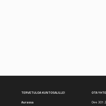
Woimasali Aura
Portinkaari 1
21380 Aura
Lue lisää
TERVETULOA KUNTOSALILLE!
OTA YHT
Aurassa
044 301 