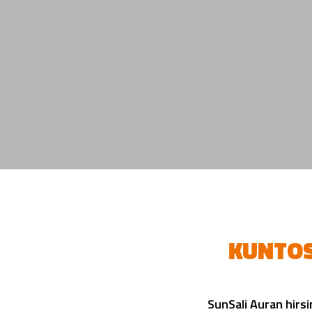
KUNTOS
SunSali Auran hirsi