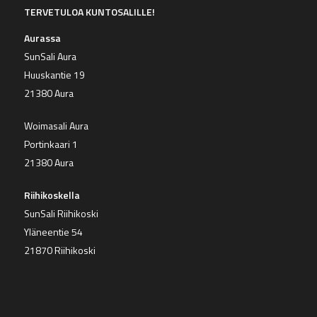
TERVETULOA KUNTOSALILLE!
Aurassa
SunSali Aura
Huuskantie 19
21380 Aura
Woimasali Aura
Portinkaari 1
21380 Aura
Riihikoskella
SunSali Riihikoski
Yläneentie 54
21870 Riihikoski