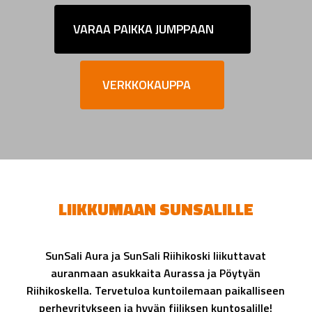
VARAA PAIKKA JUMPPAAN
VERKKOKAUPPA
LIIKKUMAAN SUNSALILLE
SunSali Aura ja SunSali Riihikoski liikuttavat
auranmaan asukkaita Aurassa ja Pöytyän
Riihikoskella. Tervetuloa kuntoilemaan paikalliseen
perheyritykseen ja hyvän fiiliksen kuntosalille!