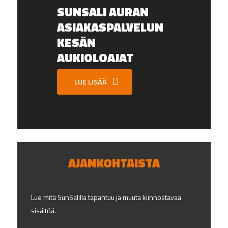
SUNSALI AURAN
KOULULAISTEN JA
PAIKALLINEN
Ajankohtaista
Ajankohtaista
ASIAKASPALVELUN
SENIOREIDEN
KUNTOKESKUS
KESÄN
KUNTOSALIVUOROT
PALVELUKSESSASI-
AUKIOLOAJAT
AURASSA
TERVETULOA
PITÄMÄÄN
LUE LISÄÄ
KUNNOSTASI
HUOLTA!
AJANKOHTAISTA
Lue mitä SunSalilla tapahtuu ja muuta kiinnostavaa
sisältöä.