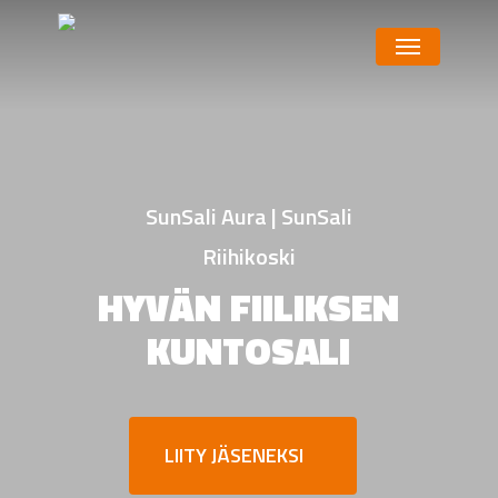
Skip
Menu
to
main
content
SunSali Aura | SunSali
Riihikoski
HYVÄN FIILIKSEN
KUNTOSALI
LIITY JÄSENEKSI