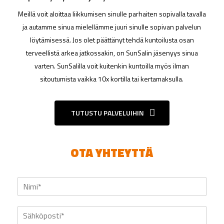
Meillä voit aloittaa liikkumisen sinulle parhaiten sopivalla tavalla
ja autamme sinua mielellämme juuri sinulle sopivan palvelun
löytämisessä. Jos olet päättänyt tehdä kuntoilusta osan
terveellistä arkea jatkossakin, on SunSalin jäsenyys sinua
varten. SunSalilla voit kuitenkin kuntoilla myös ilman
sitoutumista vaikka 10x kortilla tai kertamaksulla.
TUTUSTU PALVELUIHIN
OTA YHTEYTTÄ
N
i
m
S
i
ä
*