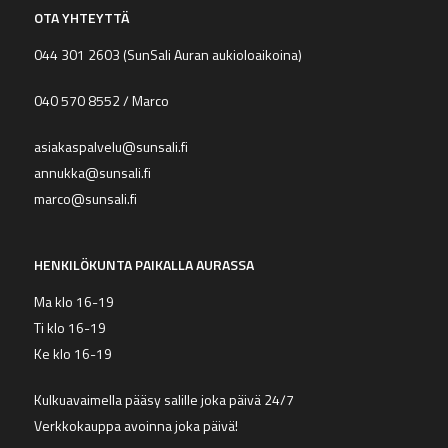
OTA YHTEYTTÄ
044 301 2603
(SunSali Auran aukioloaikoina)
040 570 8552
/ Marco
asiakaspalvelu@sunsali.fi
annukka@sunsali.fi
marco@sunsali.fi
HENKILÖKUNTA PAIKALLA AURASSA
Ma klo 16-19
Ti klo 16-19
Ke klo 16-19
Kulkuavaimella pääsy salille joka päivä 24/7
Verkkokauppa avoinna joka päivä!