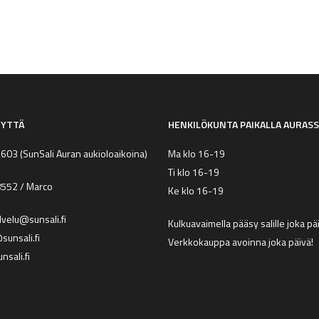
EYTTÄ
HENKILÖKUNTA PAIKALLA AURAS
2603
(SunSali Auran aukioloaikoina)
Ma klo 16-19
Ti klo 16-19
8552
/ Marco
Ke klo 16-19
lvelu@sunsali.fi
Kulkuavaimella pääsy salille joka p
unsali.fi
Verkkokauppa avoinna joka päivä!
nsali.fi