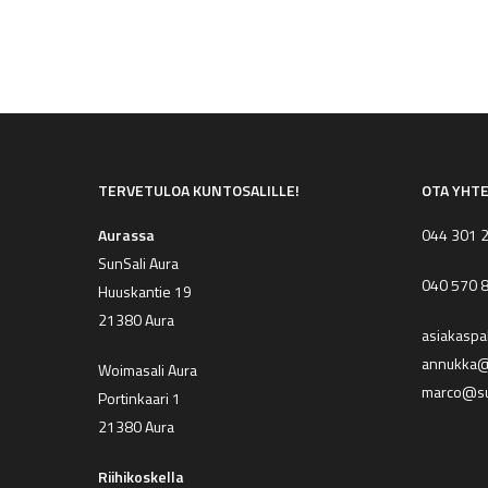
TERVETULOA KUNTOSALILLE!
OTA YHT
Aurassa
044 301 
SunSali Aura
040 570 
Huuskantie 19
21380 Aura
asiakaspa
annukka@s
Woimasali Aura
marco@su
Portinkaari 1
21380 Aura
Riihikoskella