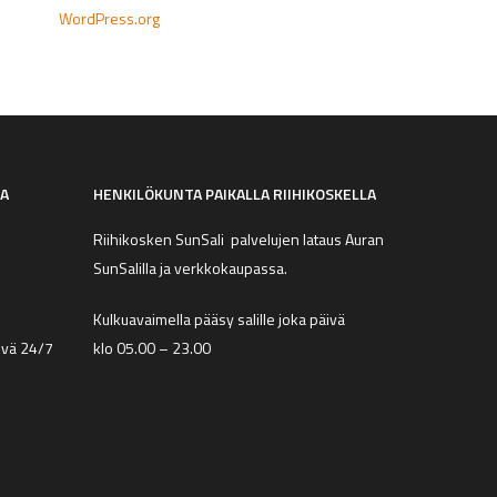
WordPress.org
SA
HENKILÖKUNTA PAIKALLA RIIHIKOSKELLA
Riihikosken SunSali palvelujen lataus Auran
SunSalilla ja verkkokaupassa.
Kulkuavaimella pääsy salille joka päivä
äivä 24/7
klo 05.00 – 23.00