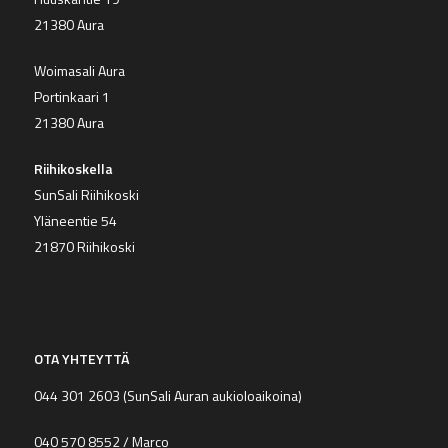
21380 Aura
Woimasali Aura
Portinkaari 1
21380 Aura
Riihikoskella
SunSali Riihikoski
Yläneentie 54
21870 Riihikoski
OTA YHTEYTTÄ
044 301 2603
(SunSali Auran aukioloaikoina)
040 570 8552
/ Marco