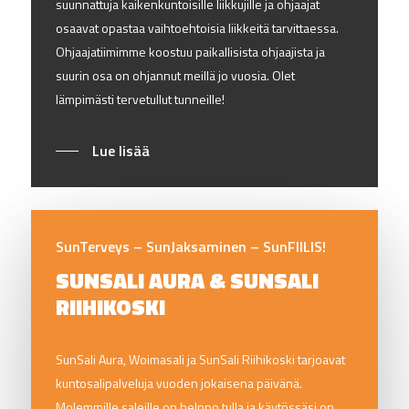
suunnattuja kaikenkuntoisille liikkujille ja ohjaajat
osaavat opastaa vaihtoehtoisia liikkeitä tarvittaessa.
Ohjaajatiimimme koostuu paikallisista ohjaajista ja
suurin osa on ohjannut meillä jo vuosia. Olet
lämpimästi tervetullut tunneille!
Lue lisää
SunTerveys – SunJaksaminen – SunFIILIS!
SUNSALI AURA & SUNSALI
RIIHIKOSKI
SunSali Aura, Woimasali ja SunSali Riihikoski tarjoavat
kuntosalipalveluja vuoden jokaisena päivänä.
Molemmille saleille on helppo tulla ja käytössäsi on