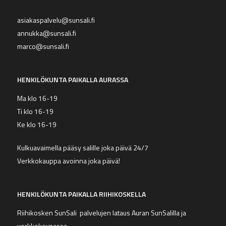
asiakaspalvelu@sunsali.fi
annukka@sunsali.fi
marco@sunsali.fi
HENKILÖKUNTA PAIKALLA AURASSA
Ma klo 16-19
Ti klo 16-19
Ke klo 16-19
Kulkuavaimella pääsy salille joka päivä 24/7
Verkkokauppa avoinna joka päivä!
HENKILÖKUNTA PAIKALLA RIIHIKOSKELLA
Riihikosken SunSali palvelujen lataus Auran SunSalilla ja
verkkokaupassa.