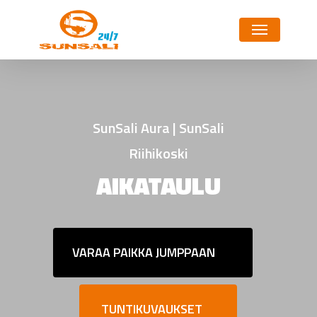
Skip
Menu
to
main
content
SunSali Aura | SunSali
Riihikoski
AIKATAULU
VARAA PAIKKA JUMPPAAN
TUNTIKUVAUKSET