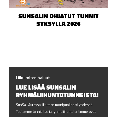
SUNSALIN OHJATUT TUNNIT
SYKSYLLÄ 2026
Liiku miten haluat
LUE LISÄÄ SUNSALIN
RYHMÄLIIKUNTA­TUNNEISTA!
SunSali Aurassa liikutaan monipuolisesti yhdessä.
Tuotamme tunnit itse ja ryhmäliikuntatuntimme ovat