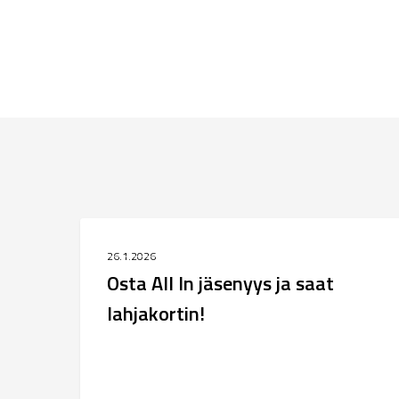
Osta
MENNEET TAPAHTUMAT
All
26.1.2026
In
Osta All In jäsenyys ja saat
jäsenyys
lahjakortin!
ja
saat
lahjakortin!