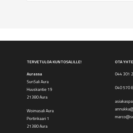
TERVETULOA KUNTOSALILLE!
OTA YHT
Aurassa
044 301 
SunSali Aura
040 570 
Huuskantie 19
21380 Aura
asiakaspa
annukka@s
Woimasali Aura
marco@su
Portinkaari 1
21380 Aura