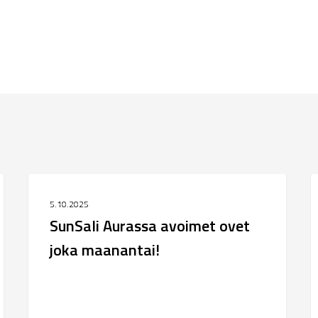
SunSali
J
MENNEET TAPAHTUMAT
Aurassa
k
5.10.2025
avoimet
k
SunSali Aurassa avoimet ovet
ovet
joka maanantai!
joka
maanantai!