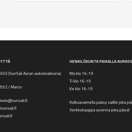
EYTTÄ
HENKILÖKUNTA PAIKALLA AURAS
2603
(SunSali Auran aukioloaikoina)
Ma klo 16-19
Ti klo 16-19
8552
/ Marco
Ke klo 16-19
lvelu@sunsali.fi
Kulkuavaimella pääsy salille joka p
unsali.fi
Verkkokauppa avoinna joka päivä!
nsali.fi