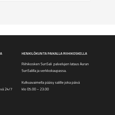
SA
HENKILÖKUNTA PAIKALLA RIIHIKOSKELLA
Riihikosken SunSali palvelujen lataus Auran
SunSalilla ja verkkokaupassa.
Kulkuavaimella pääsy salille joka päivä
äivä 24/7
klo 05.00 – 23.00