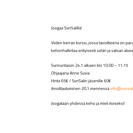
Joogaa SunSalilla!
Viiden kerran kurssi, jossa tavoitteena on para
kehonhallintaa erityisesti selän ja vatsan alueel
Sunnuntaisin 24.1 alkaen klo 10.00 – 11.15
Ohjaajana Anne Suvia
Hinta 65€ / SunSalin jäsenille 60€
ilmoittautuminen 20.1 mennessä
info@sunsali
Joogataan yhdessä keho ja mieli iloiseksi!