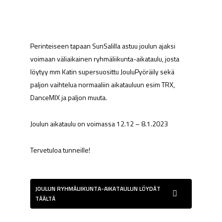
Perinteiseen tapaan SunSalilla astuu joulun ajaksi
voimaan väliaikainen ryhmäliikunta-aikataulu, josta
löytyy mm Katin supersuosittu JouluPyöräily sekä
paljon vaihtelua normaaliin aikatauluun esim TRX,
DanceMIX ja paljon muuta.
Joulun aikataulu on voimassa 12.12 – 8.1.2023
Tervetuloa tunneille!
JOULUN RYHMÄLIIKUNTA-AIKATAULUN LÖYDÄT
TÄÄLTÄ