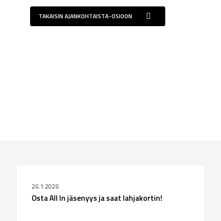
TAKAISIN AJANKOHTAISTA-OSIOON
Osta
MENNEET TAPAHTUMAT
All
26.1.2026
In
Osta All In jäsenyys ja saat lahjakortin!
jäsenyys