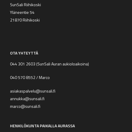
SunSali Riihikoski
Yläneentie 54
21870 Riihikoski
OTA YHTEYTTÄ
044 301 2603
(SunSali Auran aukioloaikoina)
040 570 8552
/ Marco
asiakaspalvelu@sunsali.fi
annukka@sunsali.fi
marco@sunsali.fi
HENKILÖKUNTA PAIKALLA AURASSA