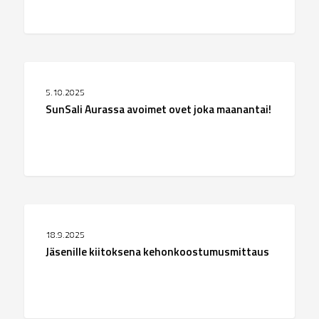
ja
saat
lahjakortin!
SunSali
MENNEET TAPAHTUMAT
Aurassa
5.10.2025
avoimet
SunSali Aurassa avoimet ovet joka maanantai!
ovet
joka
maanantai!
Jäsenille
MENNEET TAPAHTUMAT
kiitoksena
18.9.2025
kehonkoostumusmittaus
Jäsenille kiitoksena kehonkoostumusmittaus