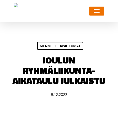
Skip
Menu
to
main
content
MENNEET TAPAHTUMAT
JOULUN
RYHMÄLIIKUNTA-
AIKATAULU JULKAISTU
8.12.2022